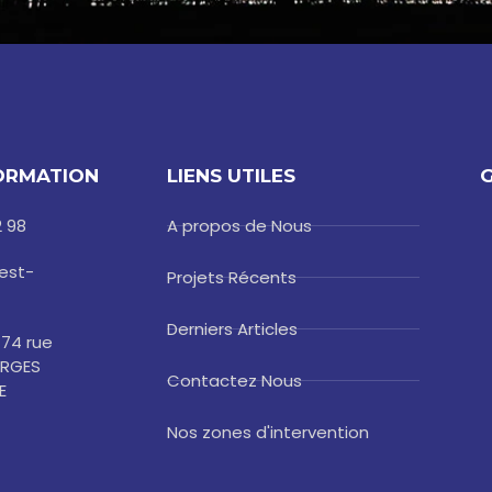
ORMATION
LIENS UTILES
G
2 98
A propos de Nous
est-
Projets Récents
Derniers Articles
 74 rue
ERGES
Contactez Nous
E
Nos zones d'intervention