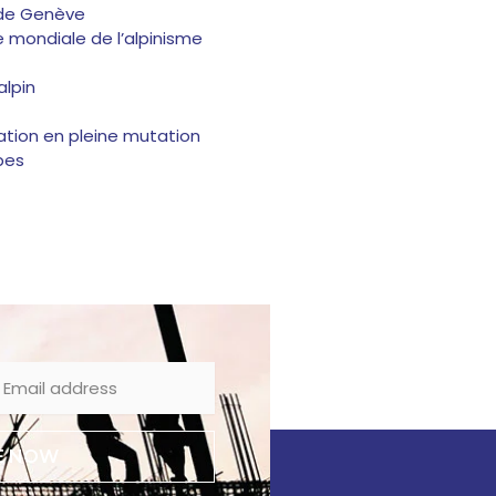
 de Genève
 mondiale de l’alpinisme
alpin
ation en pleine mutation
pes
E NOW