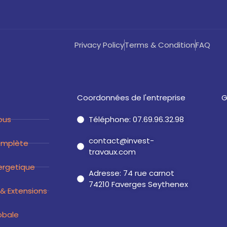
Privacy Policy
Terms & Condition
FAQ
Coordonnées de l'entreprise
G
ous
Téléphone: 07.69.96.32.98
contact@invest-
omplète
travaux.com
ergetique
Adresse: 74 rue carnot
74210 Faverges Seythenex
& Extensions
obale