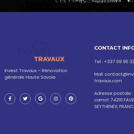
CONTACT INF
Tel : +337 69 96 3
Invest Travaux – Rénovation
Mail: contact@inv
générale Haute Savoie
travaux.com
F
T
G
I
P
Adresse postale :
a
w
o
n
i
carnot 74210 FAV
c
i
o
s
n
e
t
g
t
t
SEYTHENEX, FRANC
b
t
l
a
e
o
e
e
g
r
o
r
r
e
k
a
s
-
m
t
f