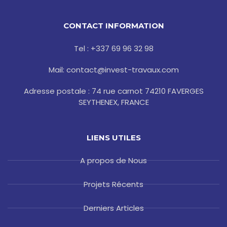
c
i
o
s
n
e
t
g
t
t
b
t
l
a
e
o
e
e
g
r
CONTACT INFORMATION
o
r
r
e
k
a
s
-
m
t
Tel : +337 69 96 32 98
f
Mail: contact@invest-travaux.com
Adresse postale : 74 rue carnot 74210 FAVERGES
SEYTHENEX, FRANCE
LIENS UTILES
A propos de Nous
Projets Récents
Derniers Articles