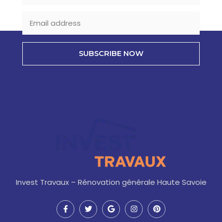
SUBSCRIBE NOW
Invest Travaux – Rénovation générale Haute Savoie
F
T
G
I
P
a
w
o
n
i