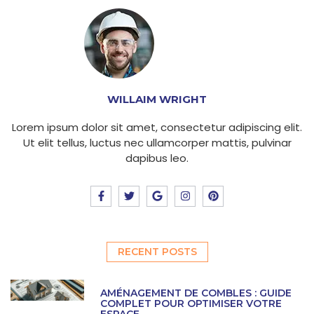
WILLAIM WRIGHT
Lorem ipsum dolor sit amet, consectetur adipiscing elit.
Ut elit tellus, luctus nec ullamcorper mattis, pulvinar
dapibus leo.
F
T
G
I
P
a
w
o
n
i
c
i
o
s
n
e
t
g
t
t
b
t
l
a
e
o
e
e
g
r
o
r
r
e
RECENT POSTS
k
a
s
-
m
t
f
AMÉNAGEMENT DE COMBLES : GUIDE
COMPLET POUR OPTIMISER VOTRE
ESPACE