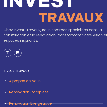
Chez Invest-Travaux, nous sommes spécialisés dans la
construction et la rénovation, transformant votre vision e
espaces inspirants.
I
L
n
i
s
n
t
k
a
e
Invest Travaux
g
d
r
i
a
n
A propos de Nous
m
Rénovation Complète
Renovation Energetique