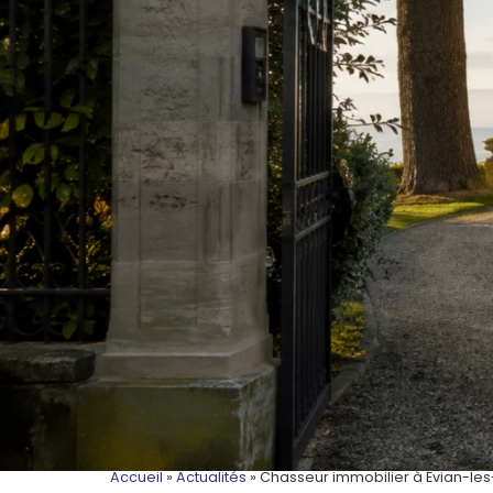
Accueil
»
Actualités
»
Chasseur immobilier à Évian-les-B