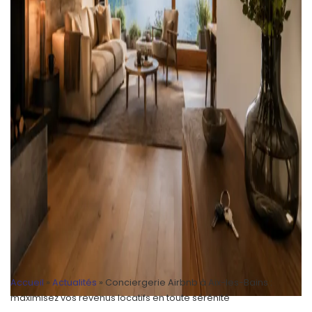
Accueil
»
Actualités
»
Conciergerie Airbnb à Aix-les-Bains :
maximisez vos revenus locatifs en toute sérénité