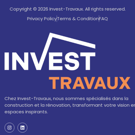
Copyright © 2026 Invest-Travaux. All rights reserved.
Privacy Policy
Terms & Condition
FAQ
Chez Invest-Travaux, nous sommes spécialisés dans la
construction et la rénovation, transformant votre vision e
espaces inspirants.
I
L
n
i