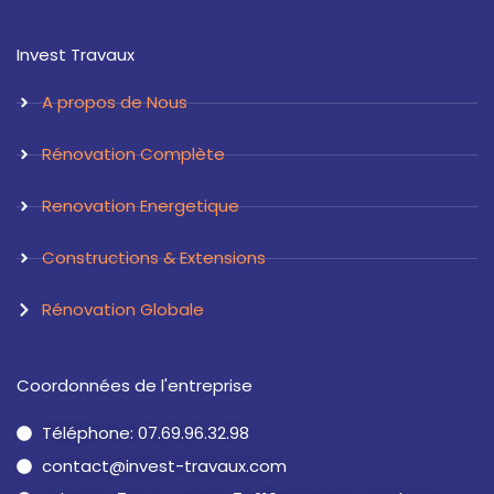
s
n
t
k
a
e
Invest Travaux
g
d
r
i
a
n
A propos de Nous
m
Rénovation Complète
Renovation Energetique
Constructions & Extensions
Rénovation Globale
Coordonnées de l'entreprise
Téléphone: 07.69.96.32.98
contact@invest-travaux.com