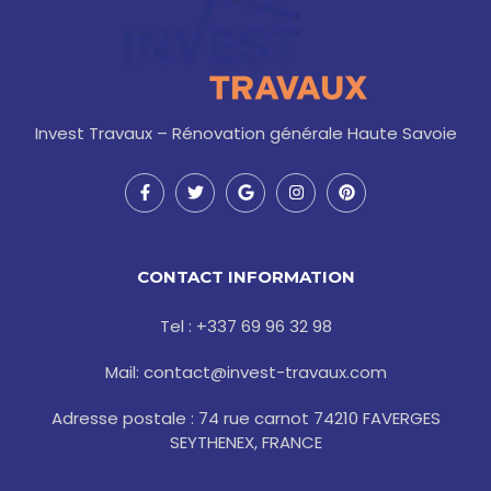
Invest Travaux – Rénovation générale Haute Savoie
F
T
G
I
P
a
w
o
n
i
c
i
o
s
n
e
t
g
t
t
b
t
l
a
e
o
e
e
g
r
CONTACT INFORMATION
o
r
r
e
k
a
s
-
m
t
Tel : +337 69 96 32 98
f
Mail: contact@invest-travaux.com
Adresse postale : 74 rue carnot 74210 FAVERGES
SEYTHENEX, FRANCE