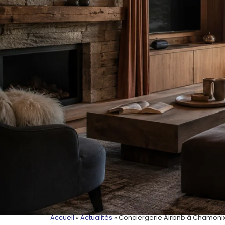
Accueil
»
Actualités
»
Conciergerie Airbnb à Chamonix 