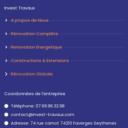
a
e
Invest Travaux
g
d
r
i
a
n
A propos de Nous
m
Rénovation Complète
Renovation Energetique
Constructions & Extensions
Rénovation Globale
Coordonnées de l'entreprise
Téléphone: 07.69.96.32.98
contact@invest-travaux.com
Adresse: 74 rue carnot 74210 Faverges Seythenex