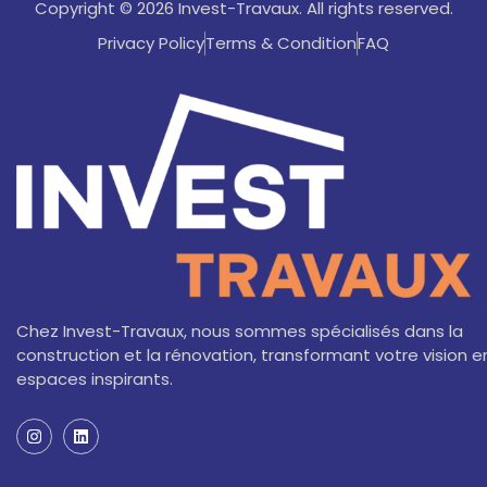
Copyright © 2026 Invest-Travaux. All rights reserved.
Privacy Policy
Terms & Condition
FAQ
Chez Invest-Travaux, nous sommes spécialisés dans la
construction et la rénovation, transformant votre vision e
espaces inspirants.
I
L
n
i
s
n
t
k