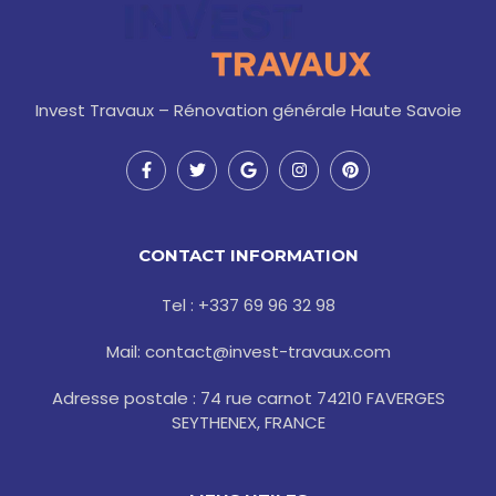
Invest Travaux – Rénovation générale Haute Savoie
F
T
G
I
P
a
w
o
n
i
c
i
o
s
n
e
t
g
t
t
b
t
l
a
e
o
e
e
g
r
CONTACT INFORMATION
o
r
r
e
k
a
s
-
m
t
Tel : +337 69 96 32 98
f
Mail: contact@invest-travaux.com
Adresse postale : 74 rue carnot 74210 FAVERGES
SEYTHENEX, FRANCE