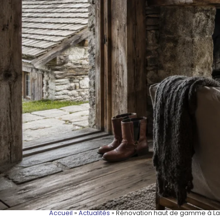
Accueil
»
Actualités
»
Rénovation haut de gamme à La C