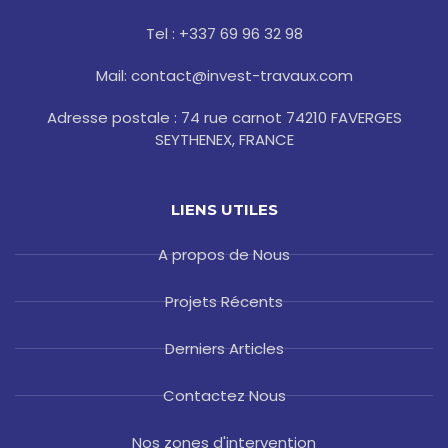
o
r
r
e
k
a
s
-
m
t
Tel : +337 69 96 32 98
f
Mail: contact@invest-travaux.com
Adresse postale : 74 rue carnot 74210 FAVERGES
SEYTHENEX, FRANCE
LIENS UTILES
A propos de Nous
Projets Récents
Derniers Articles
Contactez Nous
Nos zones d'intervention