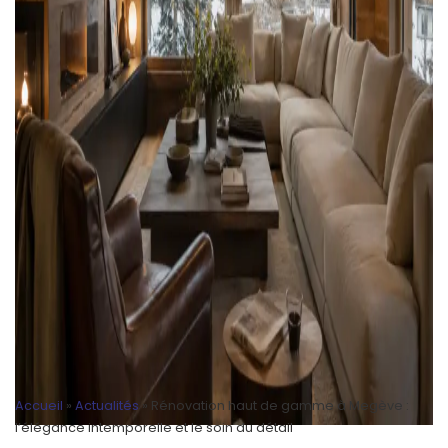
Accueil
»
Actualités
»
Rénovation haut de gamme à Megève :
l’élégance intemporelle et le soin du détail