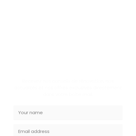
SUBSCRIBE NEWSLETTER
Recevez nos conseils de rénovation, nos
actualités et nos offres exclusives directement
dans votre boîte mail.