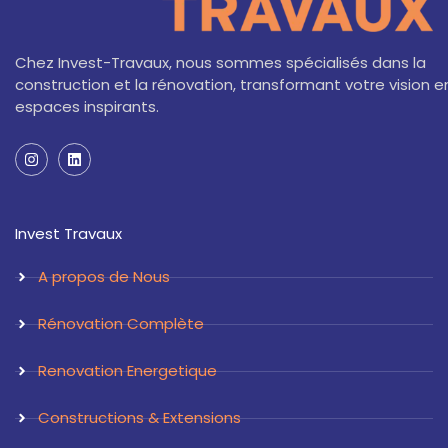
Chez Invest-Travaux, nous sommes spécialisés dans la
construction et la rénovation, transformant votre vision e
espaces inspirants.
I
L
n
i
s
n
t
k
a
e
Invest Travaux
g
d
r
i
a
n
A propos de Nous
m
Rénovation Complète
Renovation Energetique
Constructions & Extensions