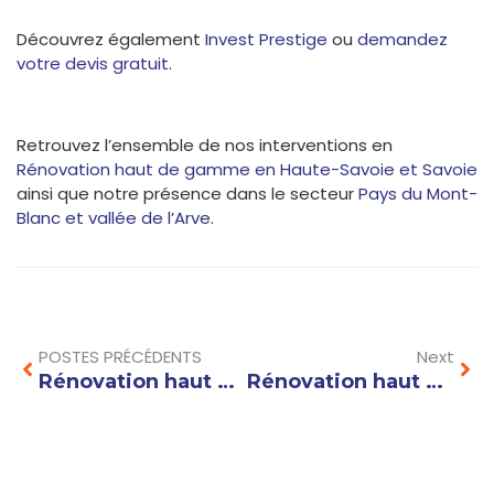
Découvrez également
Invest Prestige
ou
demandez
votre devis gratuit
.
Retrouvez l’ensemble de nos interventions en
Rénovation haut de gamme en Haute-Savoie et Savoie
ainsi que notre présence dans le secteur
Pays du Mont-
Blanc et vallée de l’Arve
.
Prev
Nex
POSTES PRÉCÉDENTS
Next
Rénovation haut de gamme à Val d’Isère : le prestige au sommet de l’élégance alpine
Rénovation haut de gamme à Chamonix : l’excellence au pied du Mont-Blanc