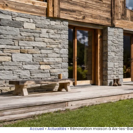
Accueil
»
Actualités
»
Rénovation maison à Aix-les-Bain