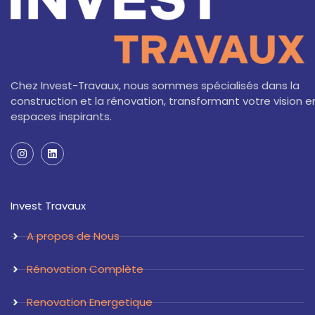
Chez Invest-Travaux, nous sommes spécialisés dans la
construction et la rénovation, transformant votre vision e
espaces inspirants.
I
L
n
i
s
n
t
k
a
e
Invest Travaux
g
d
r
i
a
n
A propos de Nous
m
Rénovation Complète
Renovation Energetique