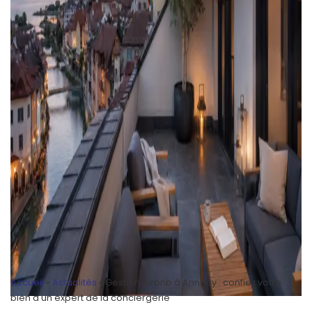
Accueil
»
Actualités
»
Gestion Airbnb à Annecy : confiez votre
bien à un expert de la conciergerie