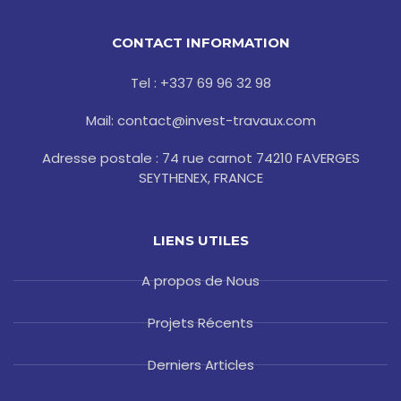
e
t
g
t
t
b
t
l
a
e
o
e
e
g
r
CONTACT INFORMATION
o
r
r
e
k
a
s
-
m
t
Tel : +337 69 96 32 98
f
Mail: contact@invest-travaux.com
Adresse postale : 74 rue carnot 74210 FAVERGES
SEYTHENEX, FRANCE
LIENS UTILES
A propos de Nous
Projets Récents
Derniers Articles