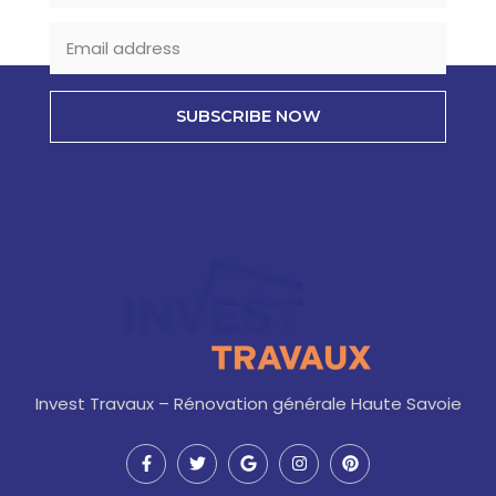
SUBSCRIBE NOW
Invest Travaux – Rénovation générale Haute Savoie
F
T
G
I
P
a
w
o
n
i
c
i
o
s
n