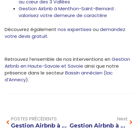
au cœur des 3 Vallées
Gestion Airbnb à Menthon-Saint-Bernard :
valorisez votre demeure de caractère
Découvrez également
nos expertises
ou
demandez
votre devis gratuit
.
Retrouvez l’ensemble de nos interventions en
Gestion
Airbnb en Haute-Savoie et Savoie
ainsi que notre
présence dans le secteur
Bassin annécien (lac
d’Annecy)
.
Prev
Nex
POSTES PRÉCÉDENTS
Next
Gestion Airbnb à Annecy-le-Vieux : l’excellence au service de vos locations de standing
Gestion Airbnb à Veyrier-du-Lac : l’excellence pour vos propriétés pieds dans l’eau