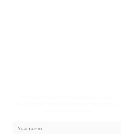
SUBSCRIBE NEWSLETTER
Recevez nos conseils de rénovation, nos
actualités et nos offres exclusives directement
dans votre boîte mail.