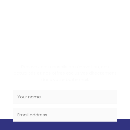
SUBSCRIBE NEWSLETTER
Recevez nos conseils de rénovation, nos
actualités et nos offres exclusives directement
dans votre boîte mail.