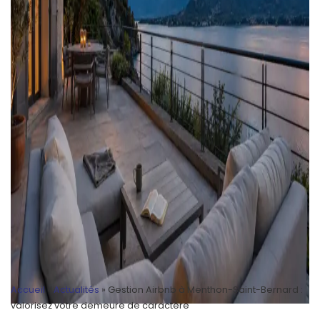
Accueil
»
Actualités
»
Gestion Airbnb à Menthon-Saint-Bernard :
valorisez votre demeure de caractère