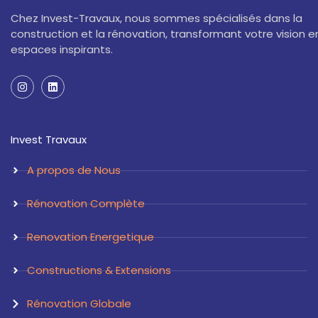
Chez Invest-Travaux, nous sommes spécialisés dans la
construction et la rénovation, transformant votre vision e
espaces inspirants.
I
L
n
i
s
n
t
k
a
e
Invest Travaux
g
d
r
i
a
n
A propos de Nous
m
Rénovation Complète
Renovation Energetique
Constructions & Extensions
Rénovation Globale