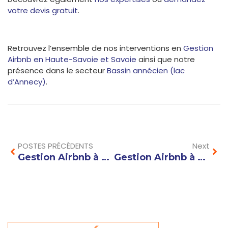
votre devis gratuit
.
Retrouvez l’ensemble de nos interventions en
Gestion
Airbnb en Haute-Savoie et Savoie
ainsi que notre
présence dans le secteur
Bassin annécien (lac
d’Annecy)
.
Prev
Nex
POSTES PRÉCÉDENTS
Next
Gestion Airbnb à Megève : l’excellence au service de vos locations de prestige
Gestion Airbnb à Sévrier : louez en toute sérénité sur la rive gauche du lac