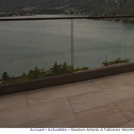
Accueil
»
Actualités
»
Gestion Airbnb à Talloires-Montm