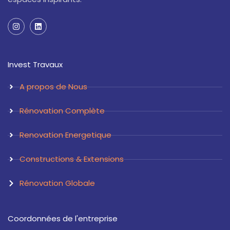
I
L
n
i
s
n
t
k
a
e
Invest Travaux
g
d
r
i
a
n
A propos de Nous
m
Rénovation Complète
Renovation Energetique
Constructions & Extensions
Rénovation Globale
Coordonnées de l'entreprise