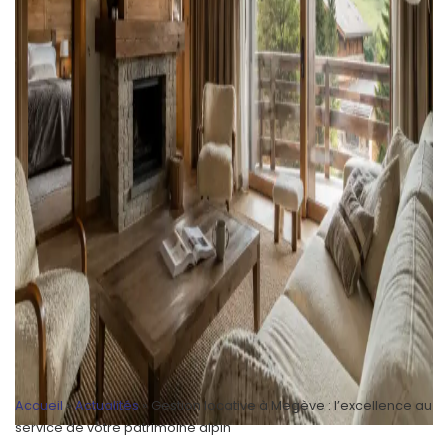
Accueil
»
Actualités
»
Gestion locative à Megève : l’excellence au
service de votre patrimoine alpin