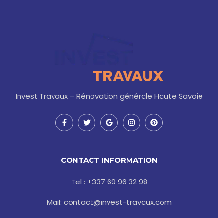
Invest Travaux – Rénovation générale Haute Savoie
F
T
G
I
P
a
w
o
n
i
c
i
o
s
n
e
t
g
t
t
b
t
l
a
e
o
e
e
g
r
CONTACT INFORMATION
o
r
r
e
k
a
s
-
m
t
Tel : +337 69 96 32 98
f
Mail: contact@invest-travaux.com