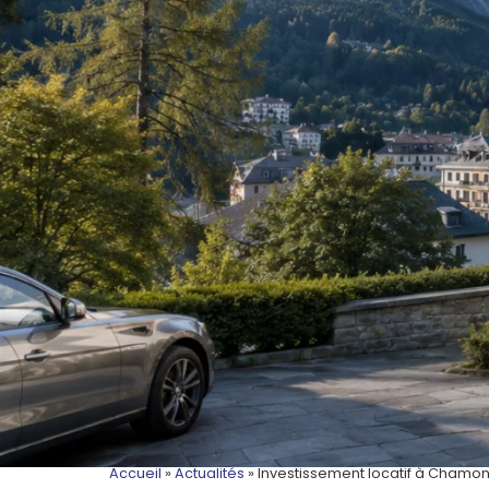
Accueil
»
Actualités
»
Investissement locatif à Chamon