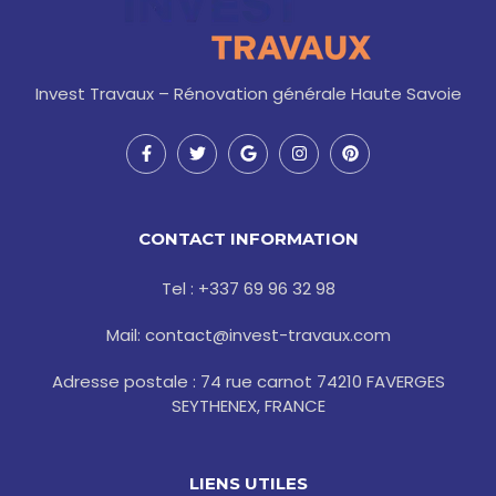
Invest Travaux – Rénovation générale Haute Savoie
F
T
G
I
P
a
w
o
n
i
c
i
o
s
n
e
t
g
t
t
b
t
l
a
e
o
e
e
g
r
CONTACT INFORMATION
o
r
r
e
k
a
s
-
m
t
Tel : +337 69 96 32 98
f
Mail: contact@invest-travaux.com
Adresse postale : 74 rue carnot 74210 FAVERGES
SEYTHENEX, FRANCE
LIENS UTILES