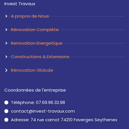
Invest Travaux
g
d
r
i
a
n
A propos de Nous
m
Rénovation Complète
Renovation Energetique
Constructions & Extensions
Rénovation Globale
Coordonnées de l'entreprise
Téléphone: 07.69.96.32.98
contact@invest-travaux.com
Adresse: 74 rue carnot 74210 Faverges Seythenex