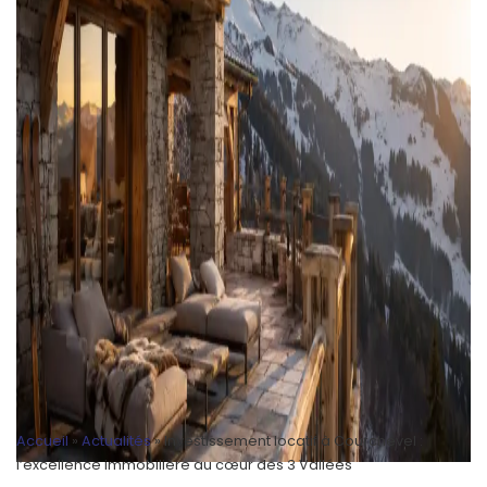
Accueil
»
Actualités
»
Investissement locatif à Courchevel :
l’excellence immobilière au cœur des 3 Vallées