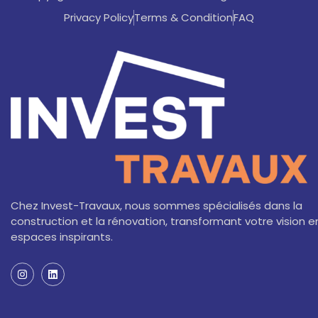
Privacy Policy
Terms & Condition
FAQ
Chez Invest-Travaux, nous sommes spécialisés dans la
construction et la rénovation, transformant votre vision e
espaces inspirants.
I
L
n
i
s
n
t
k
a
e