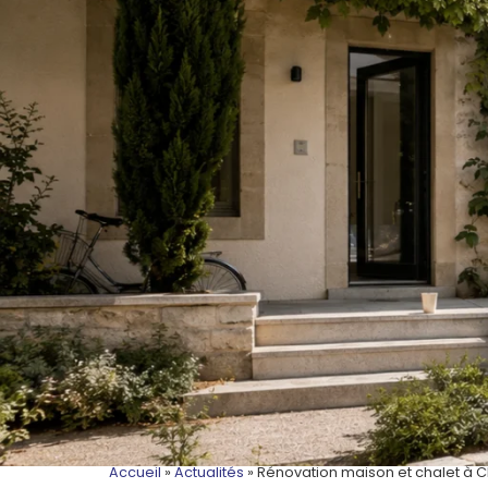
Accueil
»
Actualités
»
Rénovation maison et chalet à C