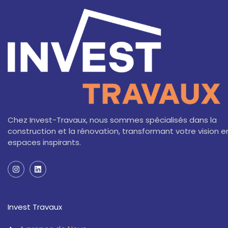
Chez Invest-Travaux, nous sommes spécialisés dans la
construction et la rénovation, transformant votre vision e
espaces inspirants.
I
L
n
i
s
n
t
k
a
e
Invest Travaux
g
d
r
i
a
n