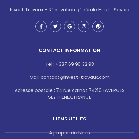
Invest Travaux – Rénovation générale Haute Savoie
F
T
G
I
P
a
w
o
n
i
c
i
o
s
n
e
t
g
t
t
b
t
l
a
e
o
e
e
g
r
CONTACT INFORMATION
o
r
r
e
k
a
s
-
m
t
Tel : +337 69 96 32 98
f
Mail: contact@invest-travaux.com
Adresse postale : 74 rue carnot 74210 FAVERGES
SEYTHENEX, FRANCE
LIENS UTILES
A propos de Nous