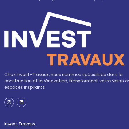
Chez Invest-Travaux, nous sommes spécialisés dans la
construction et la rénovation, transformant votre vision e
espaces inspirants.
I
L
n
i
s
n
t
k
a
e
Invest Travaux
g
d
r
i