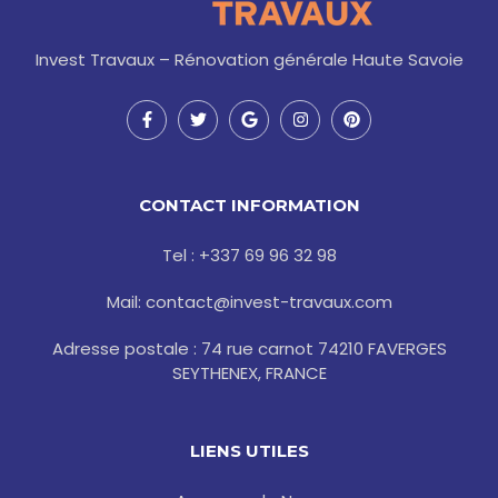
Invest Travaux – Rénovation générale Haute Savoie
F
T
G
I
P
a
w
o
n
i
c
i
o
s
n
e
t
g
t
t
b
t
l
a
e
o
e
e
g
r
CONTACT INFORMATION
o
r
r
e
k
a
s
-
m
t
Tel : +337 69 96 32 98
f
Mail: contact@invest-travaux.com
Adresse postale : 74 rue carnot 74210 FAVERGES
SEYTHENEX, FRANCE
LIENS UTILES