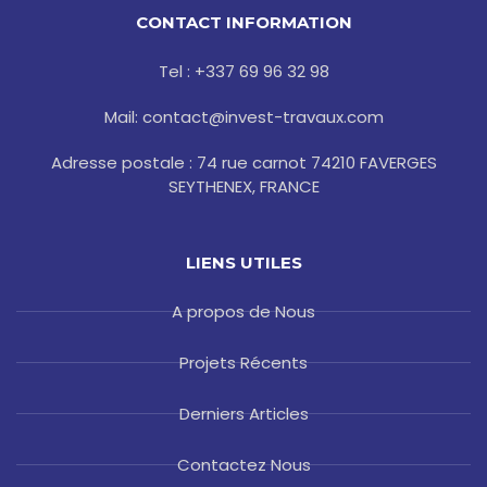
b
t
l
a
e
o
e
e
g
r
CONTACT INFORMATION
o
r
r
e
k
a
s
-
m
t
Tel : +337 69 96 32 98
f
Mail: contact@invest-travaux.com
Adresse postale : 74 rue carnot 74210 FAVERGES
SEYTHENEX, FRANCE
LIENS UTILES
A propos de Nous
Projets Récents
Derniers Articles
Contactez Nous