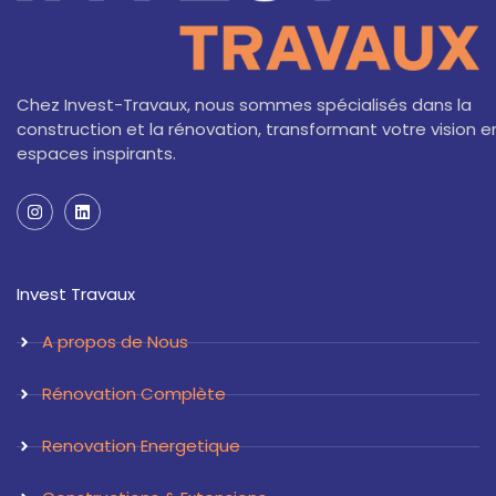
Chez Invest-Travaux, nous sommes spécialisés dans la
construction et la rénovation, transformant votre vision e
espaces inspirants.
I
L
n
i
s
n
t
k
a
e
Invest Travaux
g
d
r
i
a
n
A propos de Nous
m
Rénovation Complète
Renovation Energetique