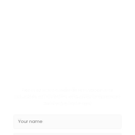
SUBSCRIBE NEWSLETTER
Recevez nos conseils de rénovation, nos
actualités et nos offres exclusives directement
dans votre boîte mail.