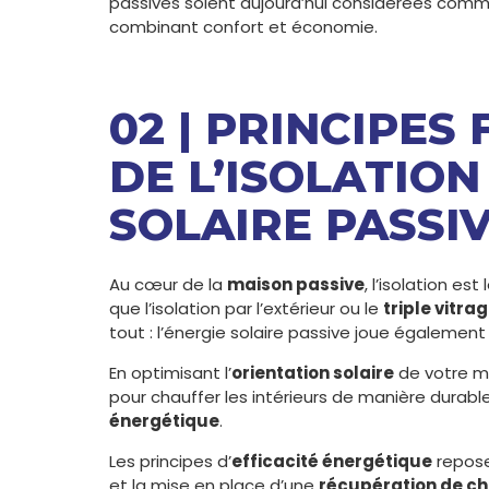
passives soient aujourd’hui considérées co
combinant confort et économie.
02 | PRINCIPE
DE L’ISOLATION
SOLAIRE PASSI
Au cœur de la
maison passive
, l’isolation es
que l’isolation par l’extérieur ou le
triple vitra
tout : l’énergie solaire passive joue également 
En optimisant l’
orientation solaire
de votre ma
pour chauffer les intérieurs de manière durable
énergétique
.
Les principes d’
efficacité énergétique
repose
et la mise en place d’une
récupération de ch