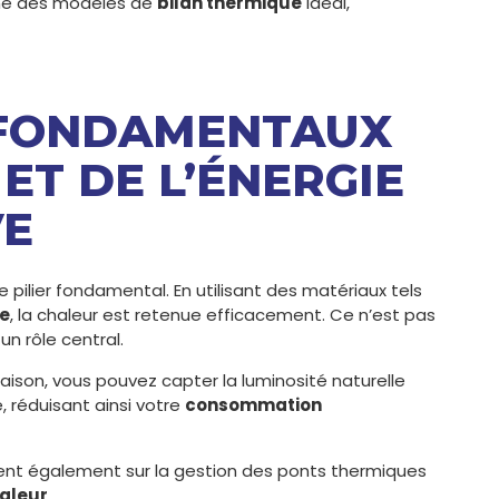
mme des modèles de
bilan thermique
idéal,
S FONDAMENTAUX
 ET DE L’ÉNERGIE
VE
t le pilier fondamental. En utilisant des matériaux tels
ge
, la chaleur est retenue efficacement. Ce n’est pas
un rôle central.
ison, vous pouvez capter la luminosité naturelle
, réduisant ainsi votre
consommation
nt également sur la gestion des ponts thermiques
aleur
.