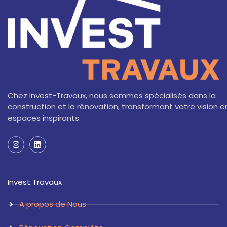
Chez Invest-Travaux, nous sommes spécialisés dans la
construction et la rénovation, transformant votre vision e
espaces inspirants.
I
L
n
i
s
n
t
k
a
e
Invest Travaux
g
d
r
i
a
n
A propos de Nous
m