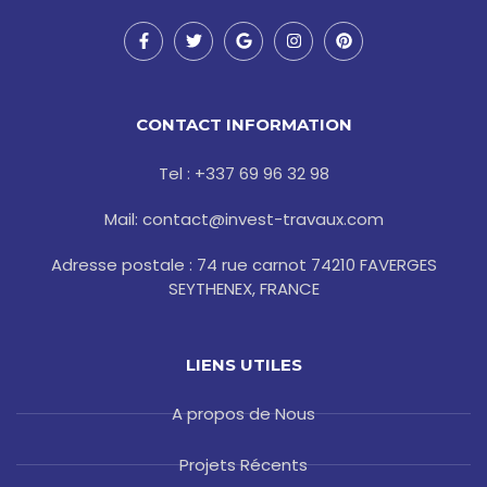
F
T
G
I
P
a
w
o
n
i
c
i
o
s
n
e
t
g
t
t
b
t
l
a
e
o
e
e
g
r
CONTACT INFORMATION
o
r
r
e
k
a
s
-
m
t
Tel : +337 69 96 32 98
f
Mail: contact@invest-travaux.com
Adresse postale : 74 rue carnot 74210 FAVERGES
SEYTHENEX, FRANCE
LIENS UTILES
A propos de Nous
Projets Récents