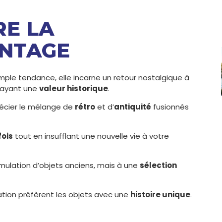
RE LA
INTAGE
mple tendance, elle incarne un retour nostalgique à
s ayant une
valeur historique
.
précier le mélange de
rétro
et d’
antiquité
fusionnés
fois
tout en insufflant une nouvelle vie à votre
umulation d’objets anciens, mais à une
sélection
tion préfèrent les objets avec une
histoire unique
.