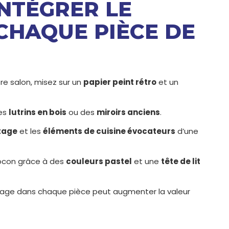
INTÉGRER LE
CHAQUE PIÈCE DE
re salon, misez sur un
papier peint rétro
et un
des
lutrins en bois
ou des
miroirs anciens
.
tage
et les
éléments de cuisine évocateurs
d’une
ocon grâce à des
couleurs pastel
et une
tête de lit
ntage dans chaque pièce peut augmenter la valeur