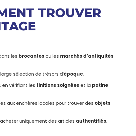
MMENT TROUVER
NTAGE
dans les
brocantes
ou les
marchés d’antiquités
arge sélection de trésors d’
époque
.
 en vérifiant les
finitions soignées
et la
patine
ntes aux enchères locales pour trouver des
objets
’acheter uniquement des articles
authentifiés
.