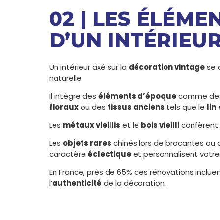
02 | LES ÉLÉME
D’UN INTÉRIEU
Un intérieur axé sur la
décoration vintage
se 
naturelle.
Il intègre des
éléments d’époque
comme de
floraux
ou des
tissus anciens
tels que le
lin
Les
métaux vieillis
et le
bois vieilli
confèrent 
Les
objets rares
chinés lors de brocantes ou 
caractère
éclectique
et personnalisent votr
En France, près de 65% des rénovations inclu
l’
authenticité
de la décoration.