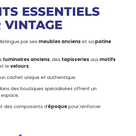
NTS ESSENTIELS
R VINTAGE
distingue par ses
meubles anciens
et sa
patine
s
luminaires anciens
, des
tapisseries
aux
motifs
et le
velours
.
un cachet unique et authentique.
dans des boutiques spécialisées offrent un
e espace.
ent des composants d’
époque
pour renforcer