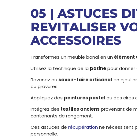
05 | ASTUCES D
REVITALISER V
ACCESSOIRES
Transformez un meuble banal en un
élément 
Utilisez la technique de la
patine
pour donner à
Revenez au
savoir-faire artisanal
en ajouta
ou gravures.
Appliquez des
peintures pastel
ou des cires c
Intégrez des
textiles anciens
provenant de ma
contenants de rangement.
Ces astuces de
récupération
ne nécessitent pa
personnelle.