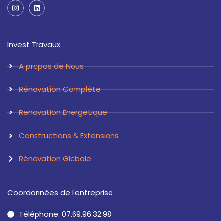
I
L
n
i
s
n
t
k
a
e
Invest Travaux
g
d
r
i
a
n
A propos de Nous
m
Rénovation Complète
Renovation Energetique
Constructions & Extensions
Rénovation Globale
Coordonnées de l'entreprise
Téléphone: 07.69.96.32.98