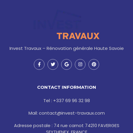
Invest Travaux – Rénovation générale Haute Savoie
F
T
G
I
P
a
w
o
n
i
c
i
o
s
n
e
t
g
t
t
b
t
l
a
e
o
e
e
g
r
CONTACT INFORMATION
o
r
r
e
k
a
s
-
m
t
Tel : +337 69 96 32 98
f
Mail: contact@invest-travaux.com
Adresse postale : 74 rue carnot 74210 FAVERGES
SEYTHENEX, FRANCE