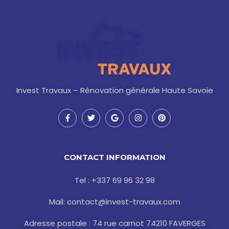
Invest Travaux – Rénovation générale Haute Savoie
F
T
G
I
P
a
w
o
n
i
c
i
o
s
n
e
t
g
t
t
b
t
l
a
e
o
e
e
g
r
CONTACT INFORMATION
o
r
r
e
k
a
s
-
m
t
Tel : +337 69 96 32 98
f
Mail: contact@invest-travaux.com
Adresse postale : 74 rue carnot 74210 FAVERGES