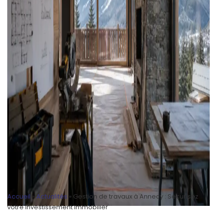
Accueil
»
Actualités
»
Gestion de travaux à Annecy : Sécurisez
votre investissement immobilier