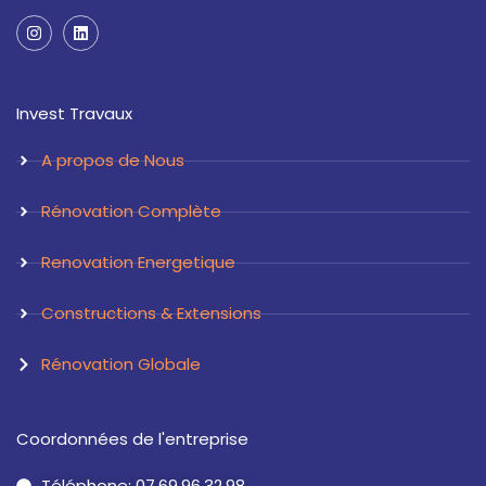
I
L
n
i
s
n
t
k
a
e
Invest Travaux
g
d
r
i
a
n
A propos de Nous
m
Rénovation Complète
Renovation Energetique
Constructions & Extensions
Rénovation Globale
Coordonnées de l'entreprise
Téléphone: 07.69.96.32.98