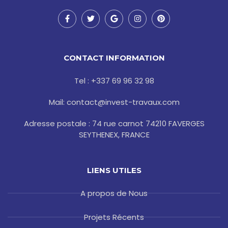
F
T
G
I
P
a
w
o
n
i
c
i
o
s
n
e
t
g
t
t
b
t
l
a
e
o
e
e
g
r
CONTACT INFORMATION
o
r
r
e
k
a
s
-
m
t
Tel : +337 69 96 32 98
f
Mail: contact@invest-travaux.com
Adresse postale : 74 rue carnot 74210 FAVERGES
SEYTHENEX, FRANCE
LIENS UTILES
A propos de Nous
Projets Récents