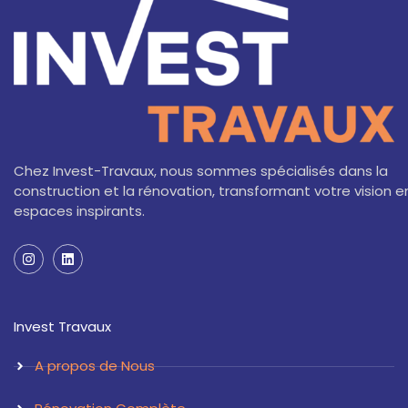
Chez Invest-Travaux, nous sommes spécialisés dans la
construction et la rénovation, transformant votre vision e
espaces inspirants.
I
L
n
i
s
n
t
k
a
e
Invest Travaux
g
d
r
i
a
n
A propos de Nous
m