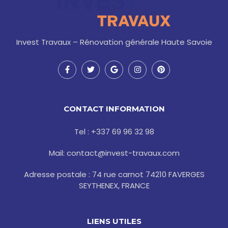
Invest Travaux – Rénovation générale Haute Savoie
F
T
G
I
P
a
w
o
n
i
c
i
o
s
n
e
t
g
t
t
b
t
l
a
e
o
e
e
g
r
CONTACT INFORMATION
o
r
r
e
k
a
s
-
m
t
Tel : +337 69 96 32 98
f
Mail: contact@invest-travaux.com
Adresse postale : 74 rue carnot 74210 FAVERGES
SEYTHENEX, FRANCE
LIENS UTILES