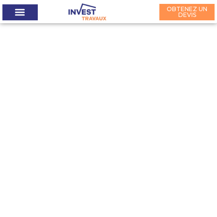
Aller
OBTENEZ UN
au
DEVIS
contenu
MAISONS PASSIVES
INVEST PRESTIGE