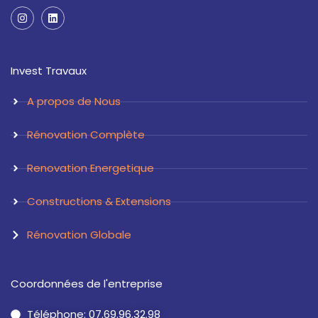
I
L
n
i
s
n
t
k
a
e
Invest Travaux
g
d
r
i
a
n
A propos de Nous
m
Rénovation Complète
Renovation Energetique
Constructions & Extensions
Rénovation Globale
Coordonnées de l'entreprise
Téléphone: 07.69.96.32.98