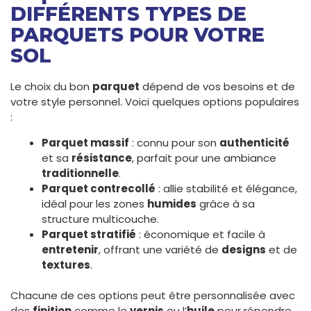
DIFFÉRENTS TYPES DE
PARQUETS POUR VOTRE
SOL
Le choix du bon
parquet
dépend de vos besoins et de
votre style personnel. Voici quelques options populaires
:
Parquet massif
: connu pour son
authenticité
et sa
résistance
, parfait pour une ambiance
traditionnelle
.
Parquet contrecollé
: allie stabilité et élégance,
idéal pour les zones
humides
grâce à sa
structure multicouche.
Parquet stratifié
: économique et facile à
entretenir
, offrant une variété de
designs
et de
textures
.
Chacune de ces options peut être personnalisée avec
des
finition
comme le
vernis
ou l’
huile
pour répondre