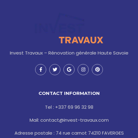
Invest Travaux – Rénovation générale Haute Savoie
F
T
G
I
P
a
w
o
n
i
c
i
o
s
n
e
t
g
t
t
b
t
l
a
e
o
e
e
g
r
CONTACT INFORMATION
o
r
r
e
k
a
s
-
m
t
Tel : +337 69 96 32 98
f
Mail: contact@invest-travaux.com
Adresse postale : 74 rue carnot 74210 FAVERGES