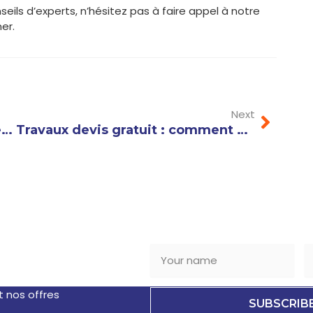
seils d’experts, n’hésitez pas à faire appel à notre
er.
Next
Next
Installation domotique : les étapes clés pour automatiser et sécuriser votre maison
Travaux devis gratuit : comment éviter les pièges courants et choisir le bon artisan ?
TTER
t nos offres
SUBSCRIB