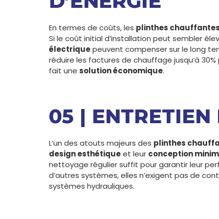
D’ÉNERGIE
En termes de coûts, les
plinthes chauffante
Si le coût initial d’installation peut sembler él
électrique
peuvent compenser sur le long te
réduire les factures de chauffage jusqu’à 30%
fait une
solution économique
.
05 | ENTRETIEN
L’un des atouts majeurs des
plinthes chauff
design esthétique
et leur
conception minim
nettoyage régulier suffit pour garantir leur p
d’autres systèmes, elles n’exigent pas de con
systèmes hydrauliques.