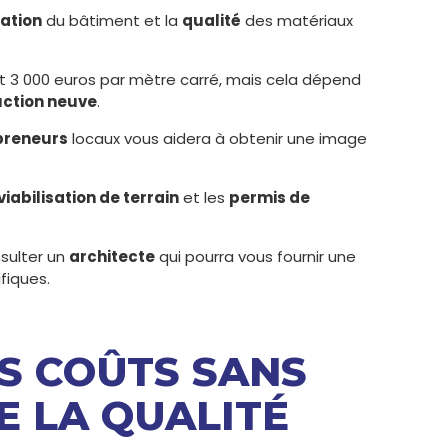
ation
du bâtiment et la
qualité
des matériaux
 et 3 000 euros par mètre carré, mais cela dépend
uction neuve
.
preneurs
locaux vous aidera à obtenir une image
viabilisation de terrain
et les
permis de
nsulter un
architecte
qui pourra vous fournir une
fiques.
ES COÛTS SANS
 LA QUALITÉ