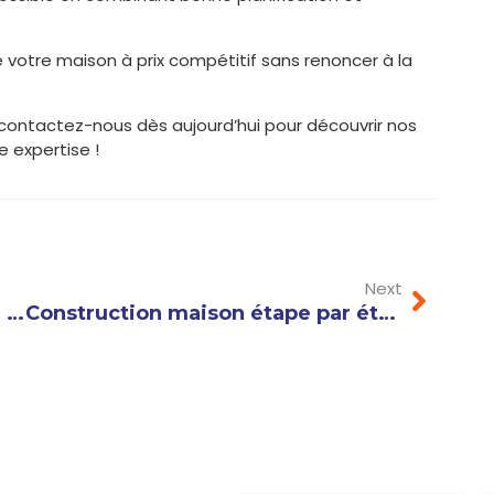
e votre maison à prix compétitif sans renoncer à la
 contactez-nous dès aujourd’hui pour découvrir nos
e expertise !
Next
Next
Ossature metallique pour maison : avantages et inconvénients à connaître avant de construire
Construction maison étape par étape : les erreurs à éviter pour un projet sans stress