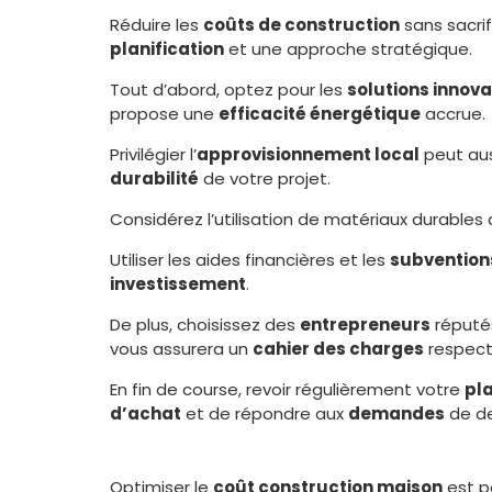
Réduire les
coûts de construction
sans sacrif
planification
et une approche stratégique.
Tout d’abord, optez pour les
solutions innov
propose une
efficacité énergétique
accrue.
Privilégier l’
approvisionnement local
peut auss
durabilité
de votre projet.
Considérez l’utilisation de matériaux durables
Utiliser les aides financières et les
subvention
investissement
.
De plus, choisissez des
entrepreneurs
réputés
vous assurera un
cahier des charges
respect
En fin de course, revoir régulièrement votre
pl
d’achat
et de répondre aux
demandes
de de
Optimiser le
coût construction maison
est p