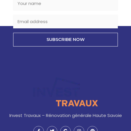
SUBSCRIBE NOW
Invest Travaux – Rénovation générale Haute Savoie
F
T
G
I
P