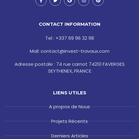
a
w
o
n
i
c
i
o
s
n
e
t
g
t
t
b
t
l
a
e
o
e
e
g
r
CONTACT INFORMATION
o
r
r
e
k
a
s
-
m
t
Tel : +337 69 96 32 98
f
Mail: contact@invest-travaux.com
Adresse postale : 74 rue carnot 74210 FAVERGES
SEYTHENEX, FRANCE
LIENS UTILES
A propos de Nous
Projets Récents
Derniers Articles