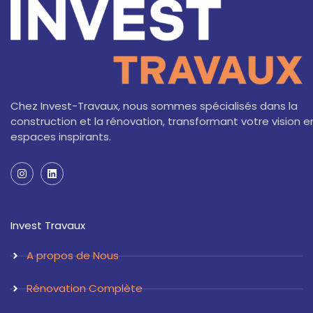
Chez Invest-Travaux, nous sommes spécialisés dans la
construction et la rénovation, transformant votre vision e
espaces inspirants.
I
L
n
i
s
n
t
k
a
e
Invest Travaux
g
d
r
i
a
n
A propos de Nous
m
Rénovation Complète