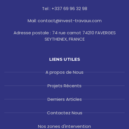
k
a
s
-
m
t
Tel : +337 69 96 32 98
f
Mail: contact@invest-travaux.com
Adresse postale : 74 rue carnot 74210 FAVERGES
SEYTHENEX, FRANCE
LIENS UTILES
A propos de Nous
Projets Récents
Derniers Articles
Contactez Nous
Nos zones d'intervention