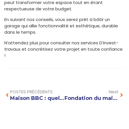
peut transformer votre espace tout en étant
respectueuse de votre budget.
En suivant nos conseils, vous serez prêt à bâtir un
garage qui allie fonctionnalité et esthétique, durable
dans le temps.
N’attendez plus pour consulter nos services D’invest-
travaux et concrétisez votre projet en toute confiance
!
Prev
Nex
POSTES PRÉCÉDENTS
Next
Maison BBC : quelles aides financières pour construire votre logement écologique ?
Fondation du maison : comment éviter les erreurs courantes qui compromettent la stabilité ?