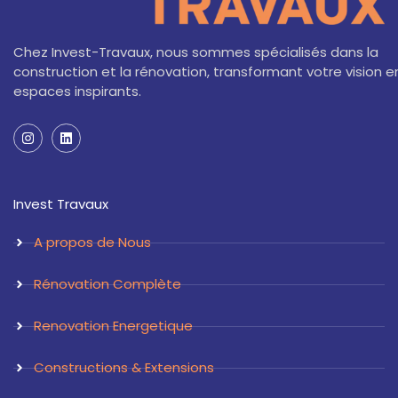
Chez Invest-Travaux, nous sommes spécialisés dans la
construction et la rénovation, transformant votre vision e
espaces inspirants.
I
L
n
i
s
n
t
k
a
e
Invest Travaux
g
d
r
i
a
n
A propos de Nous
m
Rénovation Complète
Renovation Energetique
Constructions & Extensions