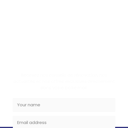
SUBSCRIBE NEWSLETTER
Recevez nos conseils de rénovation, nos
actualités et nos offres exclusives directement
dans votre boîte mail.