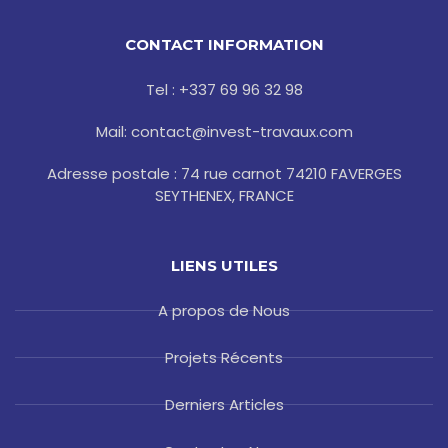
e
t
g
t
t
b
t
l
a
e
o
e
e
g
r
CONTACT INFORMATION
o
r
r
e
k
a
s
-
m
t
Tel : +337 69 96 32 98
f
Mail: contact@invest-travaux.com
Adresse postale : 74 rue carnot 74210 FAVERGES
SEYTHENEX, FRANCE
LIENS UTILES
A propos de Nous
Projets Récents
Derniers Articles