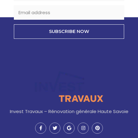
SUBSCRIBE NOW
Invest Travaux – Rénovation générale Haute Savoie
F
T
G
I
P
a
w
o
n
i
c
i
o
s
n