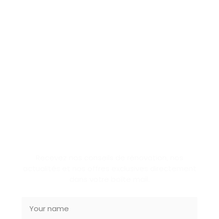
SUBSCRIBE NEWSLETTER
Recevez nos conseils de rénovation, nos
actualités et nos offres exclusives directement
dans votre boîte mail.