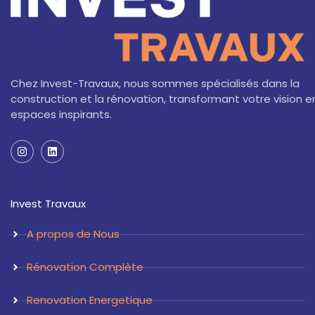
Chez Invest-Travaux, nous sommes spécialisés dans la
construction et la rénovation, transformant votre vision e
espaces inspirants.
I
L
n
i
s
n
t
k
a
e
Invest Travaux
g
d
r
i
a
n
A propos de Nous
m
Rénovation Complète
Renovation Energetique