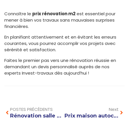
Connaître le
prix rénovation m2
est essentiel pour
mener à bien vos travaux sans mauvaises surprises
financières.
En planifiant attentivement et en évitant les erreurs
courantes, vous pourrez accomplir vos projets avec
sérénité et satisfaction.
Faites le premier pas vers une rénovation réussie en
demandant un devis personnalisé auprès de nos
experts Invest-travaux dès aujourd’hui !
Prev
Nex
POSTES PRÉCÉDENTS
Next
Rénovation salle de bain : conseils et étapes clés pour moderniser votre espace efficacement
Prix maison autoconstruction 140m2 : quel budget prévoir pour votre projet ?