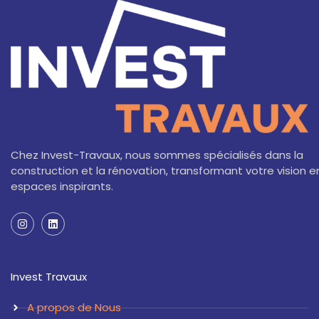
Chez Invest-Travaux, nous sommes spécialisés dans la
construction et la rénovation, transformant votre vision e
espaces inspirants.
I
L
n
i
s
n
t
k
a
e
Invest Travaux
g
d
r
i
a
n
A propos de Nous
m