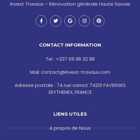
Invest Travaux – Rénovation générale Haute Savoie
F
T
G
I
P
a
w
o
n
i
c
i
o
s
n
e
t
g
t
t
b
t
l
a
e
o
e
e
g
r
CONTACT INFORMATION
o
r
r
e
k
a
s
-
m
t
Tel : +337 69 96 32 98
f
Mail: contact@invest-travaux.com
Adresse postale : 74 rue carnot 74210 FAVERGES
SEYTHENEX, FRANCE
LIENS UTILES
A propos de Nous