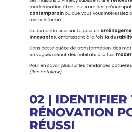
Les maisons à Annecy subissent une
rénovati
modernisation étant au cœur des préoccupati
contemporain
ou que vous vous intéressiez 
rester informé.
La demande croissante pour un
aménagement
innovantes
, embrassant à la fois
la durabilit
Dans cette quête de transformation, des maté
en vogue, créant des habitats à la fois
modern
Pour en savoir plus sur les tendances actuelles
(lien nofollow)
.
02 | IDENTIFIE
RÉNOVATION P
RÉUSSI