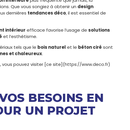
on intérieure
plus fréquente que jamais, la
ons. Que vous songiez à obtenir un
design
aux dernières
tendances déco
, il est essentiel de
 intérieur
efficace favorise l’usage de
solutions
é
et l’esthétisme.
riaux tels que le
bois naturel
et le
béton ciré
sont
es et chaleureux
.
, vous pouvez visiter [ce site](https://www.deco.fr)
R VOS BESOINS EN
OUR UN PROJET