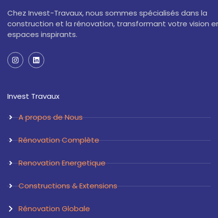
Chez Invest-Travaux, nous sommes spécialisés dans la
construction et la rénovation, transformant votre vision e
espaces inspirants.
I
L
n
i
s
n
t
k
a
e
Invest Travaux
g
d
r
i
a
n
A propos de Nous
m
Rénovation Complète
Renovation Energetique
Constructions & Extensions
Rénovation Globale