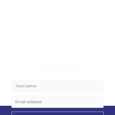
SUBSCRIBE NEWSLETTER
Recevez nos conseils de rénovation, nos
actualités et nos offres exclusives directement
dans votre boîte mail.