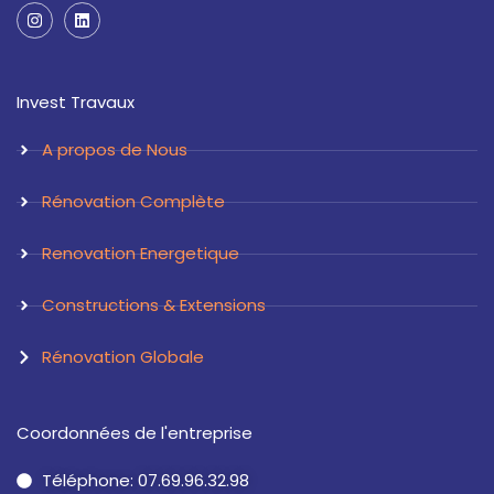
I
L
n
i
s
n
t
k
a
e
Invest Travaux
g
d
r
i
a
n
A propos de Nous
m
Rénovation Complète
Renovation Energetique
Constructions & Extensions
Rénovation Globale
Coordonnées de l'entreprise
Téléphone: 07.69.96.32.98