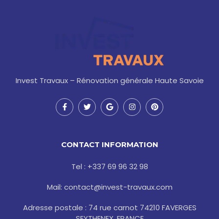
Invest Travaux – Rénovation générale Haute Savoie
F
T
G
I
P
a
w
o
n
i
c
i
o
s
n
e
t
g
t
t
b
t
l
a
e
o
e
e
g
r
CONTACT INFORMATION
o
r
r
e
k
a
s
-
m
t
Tel : +337 69 96 32 98
f
Mail: contact@invest-travaux.com
Adresse postale : 74 rue carnot 74210 FAVERGES
SEYTHENEX, FRANCE