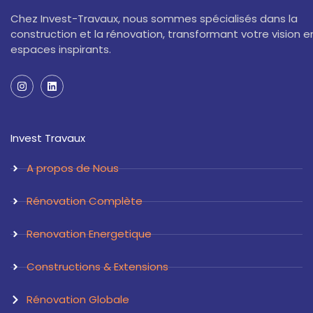
Chez Invest-Travaux, nous sommes spécialisés dans la
construction et la rénovation, transformant votre vision e
espaces inspirants.
I
L
n
i
s
n
t
k
a
e
Invest Travaux
g
d
r
i
a
n
A propos de Nous
m
Rénovation Complète
Renovation Energetique
Constructions & Extensions
Rénovation Globale