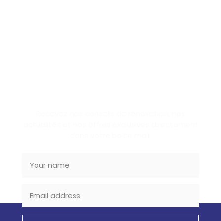
SUBSCRIBE NEWSLETTER
Recevez nos conseils de rénovation, nos
actualités et nos offres exclusives directement
dans votre boîte mail.