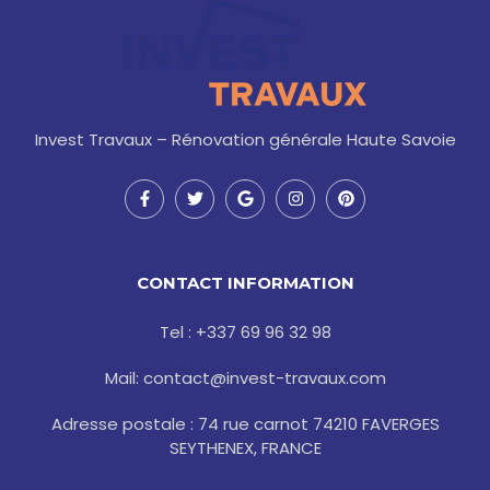
Invest Travaux – Rénovation générale Haute Savoie
F
T
G
I
P
a
w
o
n
i
c
i
o
s
n
e
t
g
t
t
b
t
l
a
e
o
e
e
g
r
CONTACT INFORMATION
o
r
r
e
k
a
s
-
m
t
Tel : +337 69 96 32 98
f
Mail: contact@invest-travaux.com
Adresse postale : 74 rue carnot 74210 FAVERGES
SEYTHENEX, FRANCE