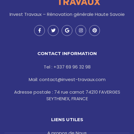
Invest Travaux – Rénovation générale Haute Savoie
F
T
G
I
P
a
w
o
n
i
c
i
o
s
n
e
t
g
t
t
b
t
l
a
e
o
e
e
g
r
CONTACT INFORMATION
o
r
r
e
k
a
s
-
m
t
Tel : +337 69 96 32 98
f
Mail: contact@invest-travaux.com
Adresse postale : 74 rue carnot 74210 FAVERGES
SEYTHENEX, FRANCE
LIENS UTILES
A propos de Nous