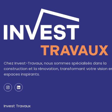
Chez Invest-Travaux, nous sommes spécialisés dans la
construction et la rénovation, transformant votre vision e
espaces inspirants.
I
L
n
i
s
n
t
k
a
e
Invest Travaux
g
d
r
i