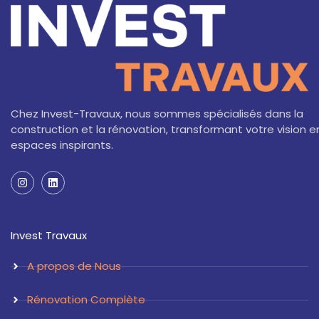
Chez Invest-Travaux, nous sommes spécialisés dans la
construction et la rénovation, transformant votre vision e
espaces inspirants.
I
L
n
i
s
n
t
k
a
e
Invest Travaux
g
d
r
i
a
n
A propos de Nous
m
Rénovation Complète