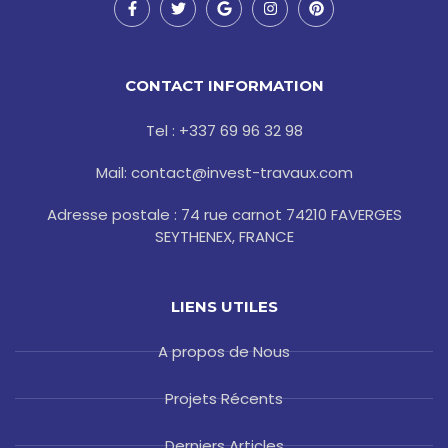
F
T
G
I
P
a
w
o
n
i
c
i
o
s
n
e
t
g
t
t
b
t
l
a
e
o
e
e
g
r
CONTACT INFORMATION
o
r
r
e
k
a
s
-
m
t
Tel : +337 69 96 32 98
f
Mail: contact@invest-travaux.com
Adresse postale : 74 rue carnot 74210 FAVERGES
SEYTHENEX, FRANCE
LIENS UTILES
A propos de Nous
Projets Récents
Derniers Articles