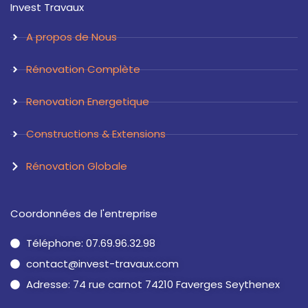
Invest Travaux
g
d
r
i
a
n
A propos de Nous
m
Rénovation Complète
Renovation Energetique
Constructions & Extensions
Rénovation Globale
Coordonnées de l'entreprise
Téléphone: 07.69.96.32.98
contact@invest-travaux.com
Adresse: 74 rue carnot 74210 Faverges Seythenex