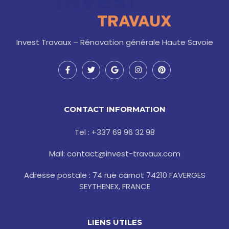
Invest Travaux – Rénovation générale Haute Savoie
F
T
G
I
P
a
w
o
n
i
c
i
o
s
n
e
t
g
t
t
b
t
l
a
e
o
e
e
g
r
CONTACT INFORMATION
o
r
r
e
k
a
s
-
m
t
Tel : +337 69 96 32 98
f
Mail: contact@invest-travaux.com
Adresse postale : 74 rue carnot 74210 FAVERGES
SEYTHENEX, FRANCE
LIENS UTILES