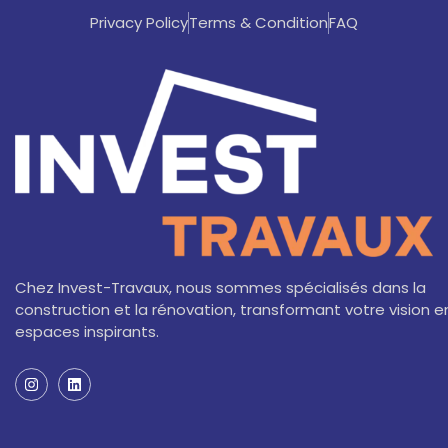
Privacy Policy
Terms & Condition
FAQ
Chez Invest-Travaux, nous sommes spécialisés dans la
construction et la rénovation, transformant votre vision e
espaces inspirants.
I
L
n
i
s
n
t
k
a
e