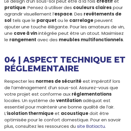
Le design d’un sous-sol peut être à la fois
créatif
et
pratique
. Pensez à utiliser des
couleurs claires
pour
agrandir visuellement l’
espace
. Des
revêtements de
sol
tels que le
parquet
ou le
carrelage
peuvent
ajouter une touche élégante. Pour les amateurs de vin,
une
cave à vin
intégrée peut être un atout. Maximisez
le
rangement
avec des
meubles multifonctionnels
.
04 | ASPECT TECHNIQUE ET
RÉGLEMENTAIRE
Respecter les
normes de sécurité
est impératif lors
de l’aménagement d’un sous-sol. Assurez-vous que
votre projet est conforme aux
réglementations
locales. Un système de
ventilation
adéquat est
essentiel pour maintenir une bonne qualité de l’air.
L’
isolation thermique
et
acoustique
doit être
optimisée pour le confort domestique. Pour en savoir
plus, consultez les ressources du
site Batiactu
.