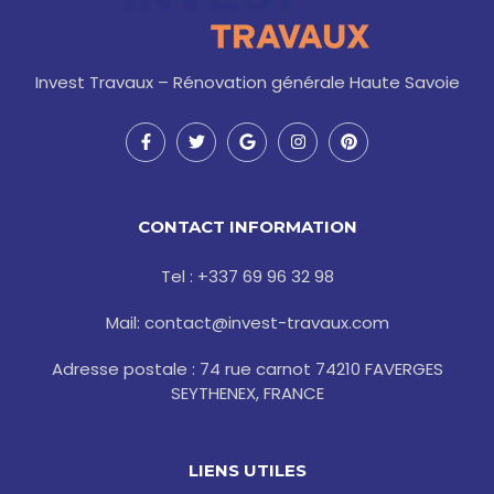
Invest Travaux – Rénovation générale Haute Savoie
F
T
G
I
P
a
w
o
n
i
c
i
o
s
n
e
t
g
t
t
b
t
l
a
e
o
e
e
g
r
CONTACT INFORMATION
o
r
r
e
k
a
s
-
m
t
Tel : +337 69 96 32 98
f
Mail: contact@invest-travaux.com
Adresse postale : 74 rue carnot 74210 FAVERGES
SEYTHENEX, FRANCE
LIENS UTILES