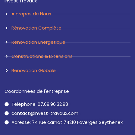
Invest Travaux
g
d
r
i
a
n
A propos de Nous
m
Rénovation Complète
Renovation Energetique
Constructions & Extensions
Rénovation Globale
Coordonnées de l'entreprise
Téléphone: 07.69.96.32.98
contact@invest-travaux.com
Adresse: 74 rue carnot 74210 Faverges Seythenex