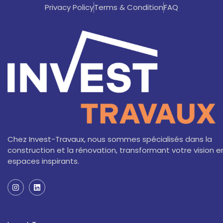
Privacy Policy
Terms & Condition
FAQ
Chez Invest-Travaux, nous sommes spécialisés dans la
construction et la rénovation, transformant votre vision e
espaces inspirants.
I
L
n
i
s
n
t
k
a
e