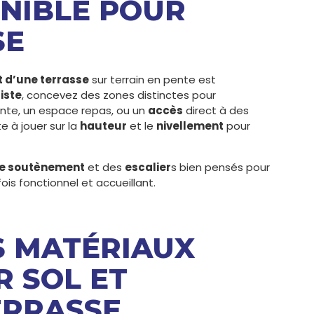
ONIBLE POUR
SE
d’une terrasse
sur terrain en pente est
iste
, concevez des zones distinctes pour
ente, un espace repas, ou un
accès
direct à des
e à jouer sur la
hauteur
et le
nivellement
pour
e soutènement
et des
escalier
s bien pensés pour
ois fonctionnel et accueillant.
ES MATÉRIAUX
 SOL ET
ERRASSE