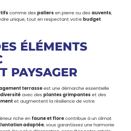
tifs
comme des
paliers
en pierre ou des
auvents
,
ndre unique, tout en respectant votre
budget
.
 DES ÉLÉMENTS
C
T PAYSAGER
gement terrasse
est une démarche essentielle
diversité
avec des
plantes grimpantes
et des
ement
et augmentent la résilience de votre
rieur riche en
faune et flore
contribue à un climat
lantation adaptée
, vous garantissez une harmonie