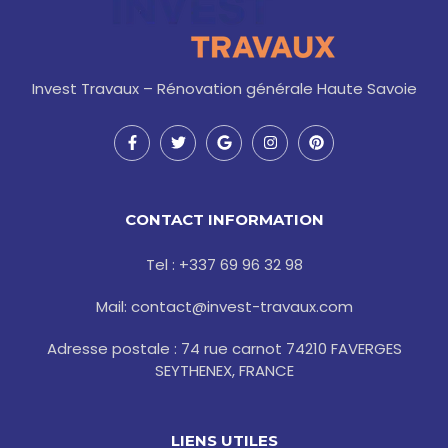
Invest Travaux – Rénovation générale Haute Savoie
F
T
G
I
P
a
w
o
n
i
c
i
o
s
n
e
t
g
t
t
b
t
l
a
e
o
e
e
g
r
CONTACT INFORMATION
o
r
r
e
k
a
s
-
m
t
Tel : +337 69 96 32 98
f
Mail: contact@invest-travaux.com
Adresse postale : 74 rue carnot 74210 FAVERGES
SEYTHENEX, FRANCE
LIENS UTILES