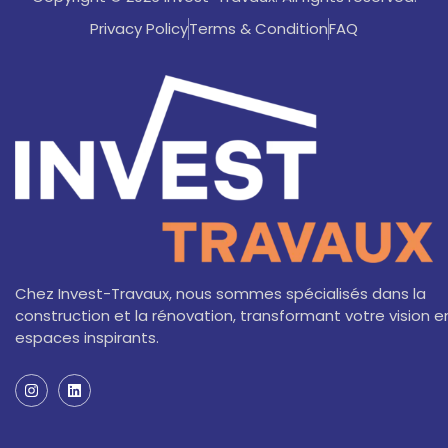
Privacy Policy
Terms & Condition
FAQ
Chez Invest-Travaux, nous sommes spécialisés dans la
construction et la rénovation, transformant votre vision e
espaces inspirants.
I
L
n
i
s
n
t
k