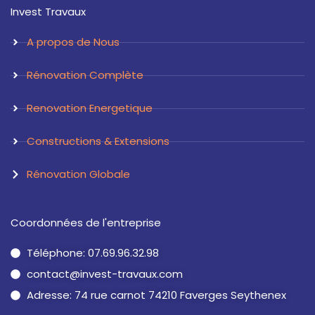
a
e
Invest Travaux
g
d
r
i
a
n
A propos de Nous
m
Rénovation Complète
Renovation Energetique
Constructions & Extensions
Rénovation Globale
Coordonnées de l'entreprise
Téléphone: 07.69.96.32.98
contact@invest-travaux.com
Adresse: 74 rue carnot 74210 Faverges Seythenex