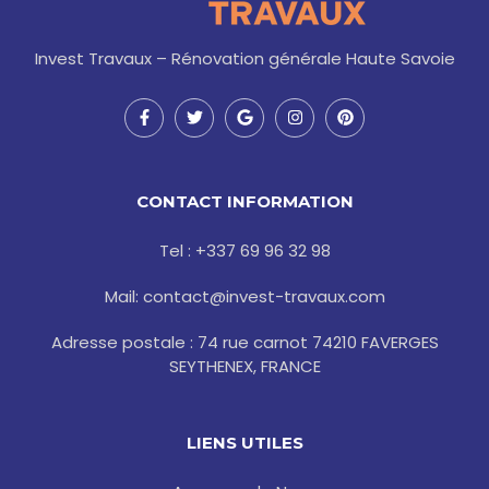
Invest Travaux – Rénovation générale Haute Savoie
F
T
G
I
P
a
w
o
n
i
c
i
o
s
n
e
t
g
t
t
b
t
l
a
e
o
e
e
g
r
CONTACT INFORMATION
o
r
r
e
k
a
s
-
m
t
Tel : +337 69 96 32 98
f
Mail: contact@invest-travaux.com
Adresse postale : 74 rue carnot 74210 FAVERGES
SEYTHENEX, FRANCE
LIENS UTILES