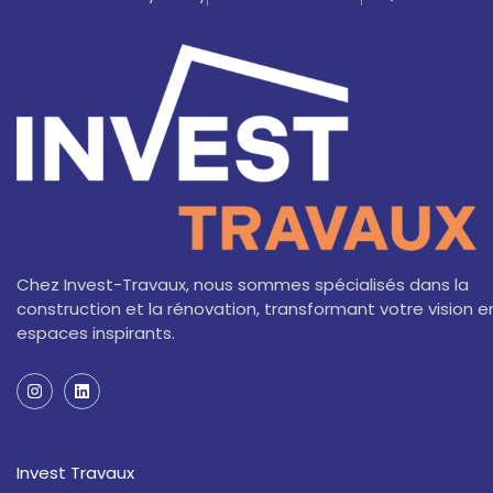
Chez Invest-Travaux, nous sommes spécialisés dans la
construction et la rénovation, transformant votre vision e
espaces inspirants.
I
L
n
i
s
n
t
k
a
e
Invest Travaux
g
d
r
i