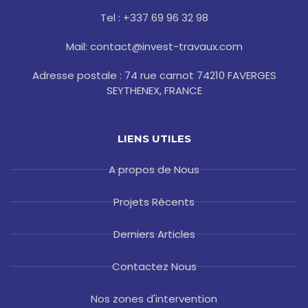
k
a
s
-
m
t
Tel : +337 69 96 32 98
f
Mail: contact@invest-travaux.com
Adresse postale : 74 rue carnot 74210 FAVERGES
SEYTHENEX, FRANCE
LIENS UTILES
A propos de Nous
Projets Récents
Derniers Articles
Contactez Nous
Nos zones d'intervention