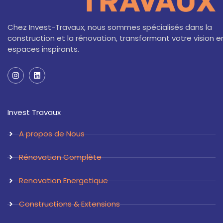
Chez Invest-Travaux, nous sommes spécialisés dans la
construction et la rénovation, transformant votre vision e
espaces inspirants.
I
L
n
i
s
n
t
k
a
e
Invest Travaux
g
d
r
i
a
n
A propos de Nous
m
Rénovation Complète
Renovation Energetique
Constructions & Extensions