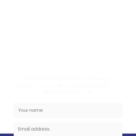
SUBSCRIBE NEWSLETTER
Recevez nos conseils de rénovation, nos
actualités et nos offres exclusives directement
dans votre boîte mail.