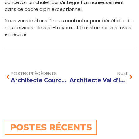
concevoir un chalet qui s’intègre harmonieusement
dans ce cadre alpin exceptionnel.
Nous vous invitons à nous contacter pour bénéficier de
nos services d’Invest-travaux et transformer vos rêves
en réalité.
Prev
Nex
POSTES PRÉCÉDENTS
Next
Architecte Courchevel : Créez un Chalet de Luxe Unique en Harmonie avec la Montagne
Architecte Val d’Isère : Concevez un Chalet Haute Montagne à Votre Image
POSTES RÉCENTS