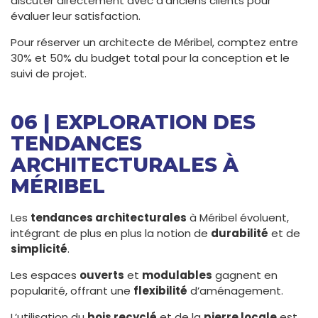
discuter directement avec d’anciens clients pour
évaluer leur satisfaction.
Pour réserver un architecte de Méribel, comptez entre
30% et 50% du budget total pour la conception et le
suivi de projet.
06 | EXPLORATION DES
TENDANCES
ARCHITECTURALES À
MÉRIBEL
Les
tendances architecturales
à Méribel évoluent,
intégrant de plus en plus la notion de
durabilité
et de
simplicité
.
Les espaces
ouverts
et
modulables
gagnent en
popularité, offrant une
flexibilité
d’aménagement.
L’utilisation du
bois recyclé
et de la
pierre locale
est