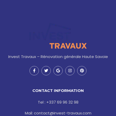
Invest Travaux – Rénovation générale Haute Savoie
F
T
G
I
P
a
w
o
n
i
c
i
o
s
n
e
t
g
t
t
b
t
l
a
e
o
e
e
g
r
CONTACT INFORMATION
o
r
r
e
k
a
s
-
m
t
Tel : +337 69 96 32 98
f
Mail: contact@invest-travaux.com