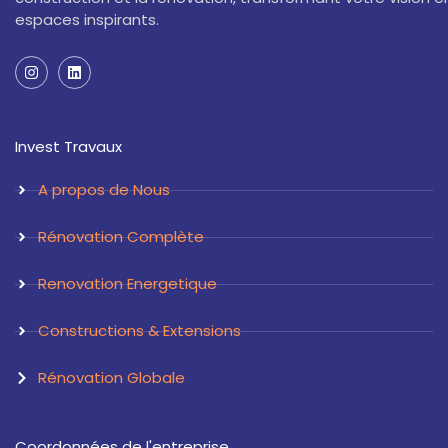
espaces inspirants.
I
L
n
i
s
n
t
k
a
e
Invest Travaux
g
d
r
i
a
n
A propos de Nous
m
Rénovation Complète
Renovation Energetique
Constructions & Extensions
Rénovation Globale
Coordonnées de l'entreprise