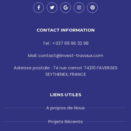
F
T
G
I
P
a
w
o
n
i
c
i
o
s
n
e
t
g
t
t
b
t
l
a
e
o
e
e
g
r
CONTACT INFORMATION
o
r
r
e
k
a
s
-
m
t
Tel : +337 69 96 32 98
f
Mail: contact@invest-travaux.com
Adresse postale : 74 rue carnot 74210 FAVERGES
SEYTHENEX, FRANCE
LIENS UTILES
A propos de Nous
Projets Récents