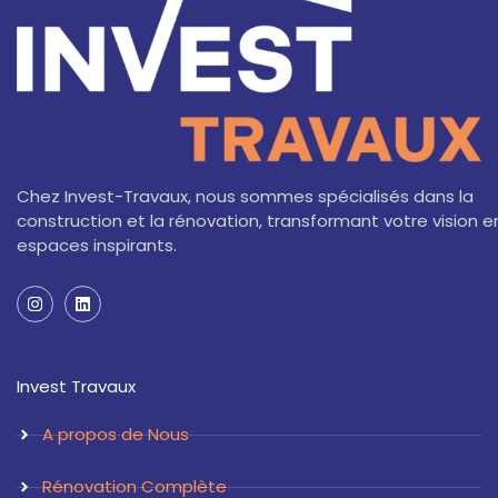
Chez Invest-Travaux, nous sommes spécialisés dans la
construction et la rénovation, transformant votre vision e
espaces inspirants.
I
L
n
i
s
n
t
k
a
e
Invest Travaux
g
d
r
i
a
n
A propos de Nous
m
Rénovation Complète