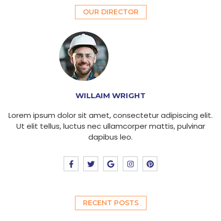
OUR DIRECTOR
WILLAIM WRIGHT
Lorem ipsum dolor sit amet, consectetur adipiscing elit.
Ut elit tellus, luctus nec ullamcorper mattis, pulvinar
dapibus leo.
F
T
G
I
P
a
w
o
n
i
c
i
o
s
n
e
t
g
t
t
b
t
l
a
e
o
e
e
g
r
o
r
r
e
RECENT POSTS
k
a
s
-
m
t