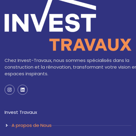
Chez Invest-Travaux, nous sommes spécialisés dans la
construction et la rénovation, transformant votre vision e
espaces inspirants.
I
L
n
i
s
n
t
k
a
e
Invest Travaux
g
d
r
i
a
n
A propos de Nous
m