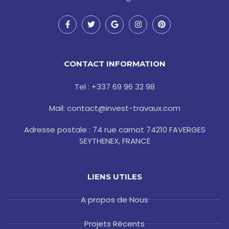
F
T
G
I
P
a
w
o
n
i
c
i
o
s
n
e
t
g
t
t
b
t
l
a
e
o
e
e
g
r
CONTACT INFORMATION
o
r
r
e
k
a
s
-
m
t
Tel : +337 69 96 32 98
f
Mail: contact@invest-travaux.com
Adresse postale : 74 rue carnot 74210 FAVERGES
SEYTHENEX, FRANCE
LIENS UTILES
A propos de Nous
Projets Récents