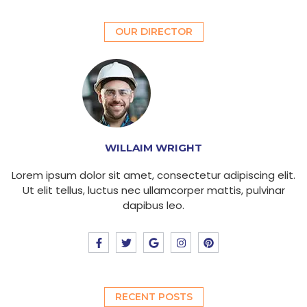
OUR DIRECTOR
WILLAIM WRIGHT
Lorem ipsum dolor sit amet, consectetur adipiscing elit.
Ut elit tellus, luctus nec ullamcorper mattis, pulvinar
dapibus leo.
F
T
G
I
P
a
w
o
n
i
c
i
o
s
n
e
t
g
t
t
b
t
l
a
e
o
e
e
g
r
o
r
r
e
RECENT POSTS
k
a
s