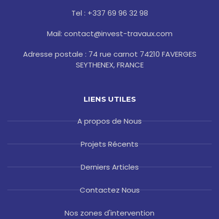
k
a
s
-
m
t
Tel : +337 69 96 32 98
f
Mail: contact@invest-travaux.com
Adresse postale : 74 rue carnot 74210 FAVERGES
SEYTHENEX, FRANCE
LIENS UTILES
A propos de Nous
Projets Récents
Derniers Articles
Contactez Nous
Nos zones d'intervention