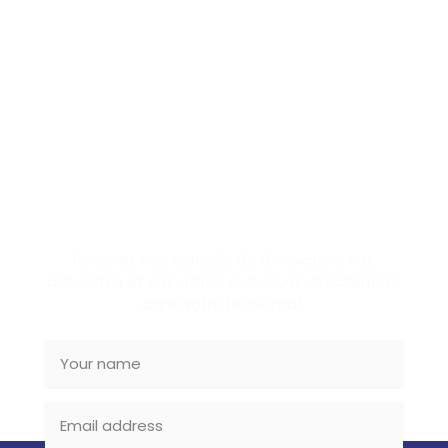
SUBSCRIBE NEWSLETTER
Recevez nos conseils de rénovation, nos
actualités et nos offres exclusives directement
dans votre boîte mail.