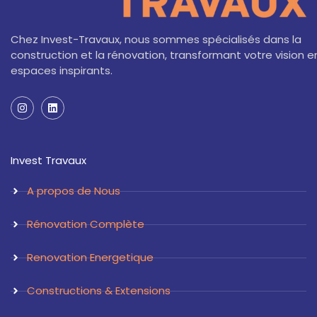
Chez Invest-Travaux, nous sommes spécialisés dans la
construction et la rénovation, transformant votre vision e
espaces inspirants.
I
L
n
i
s
n
t
k
a
e
Invest Travaux
g
d
r
i
a
n
A propos de Nous
m
Rénovation Complète
Renovation Energetique
Constructions & Extensions